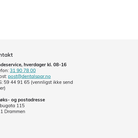
ntakt
deservice, hverdager kl. 08-16
efon:
31 90 78 00
ost:
post@dentalspar.no
: 59 44 91 65 (vennligst ikke send
er)
øks- og postadresse
lbugata 115
41 Drammen