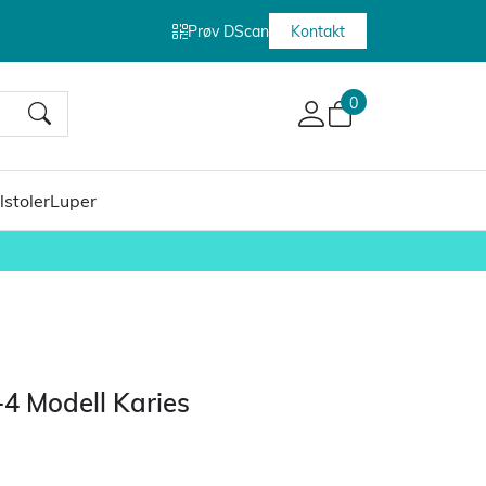
Prøv DScan
Kontakt
0
lstoler
Luper
4 Modell Karies