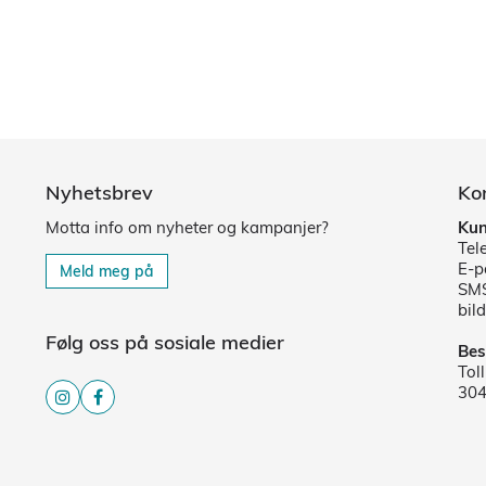
Nyhetsbrev
Ko
Motta info om nyheter og kampanjer?
Kun
Tel
E-p
Meld meg på
SMS
bild
Følg oss på sosiale medier
Bes
Tol
30