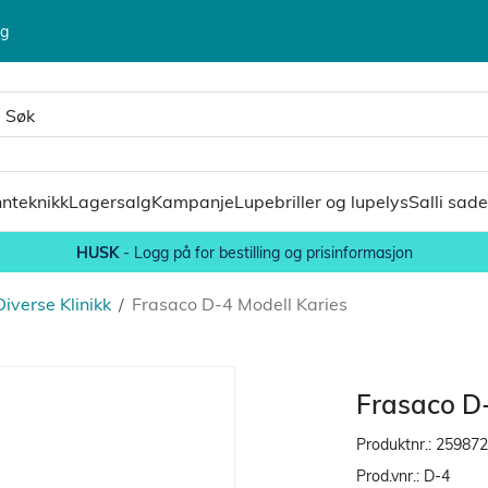
lg
nteknikk
Lagersalg
Kampanje
Lupebriller og lupelys
Salli sade
HUSK
- Logg på for bestilling og prisinformasjon
Diverse Klinikk
/
Frasaco D-4 Modell Karies
Frasaco D-
Produktnr.:
259872
Prod.vnr.:
D-4