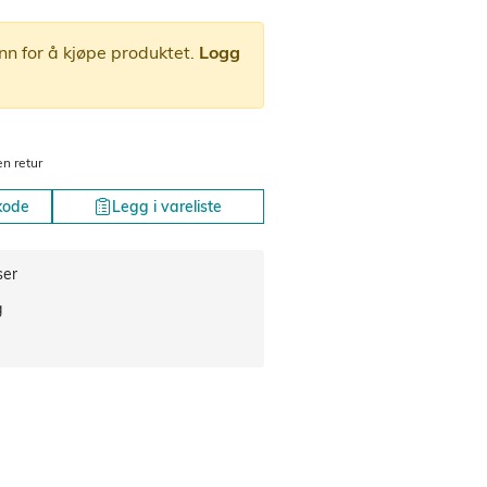
nn for å kjøpe produktet.
Logg
en retur
kode
Legg i vareliste
ser
g