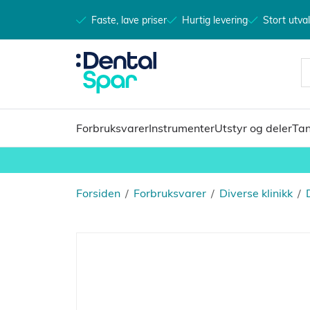
Faste, lave priser
Hurtig levering
Stort utva
Forbruksvarer
Instrumenter
Utstyr og deler
Tan
Forsiden
/
Forbruksvarer
/
Diverse klinikk
/