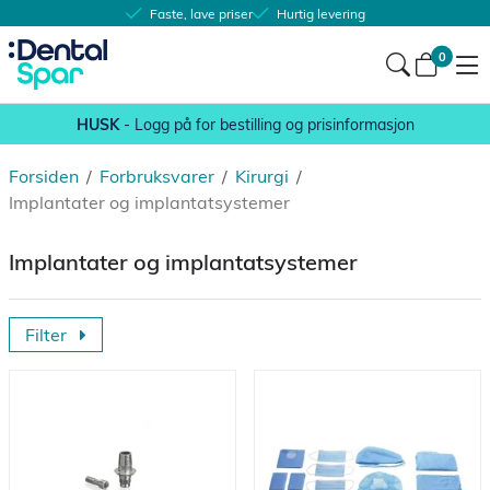
Faste, lave priser
Hurtig levering
0
HUSK
- Logg på for bestilling og prisinformasjon
Forsiden
/
Forbruksvarer
/
Kirurgi
/
Implantater og implantatsystemer
Implantater og implantatsystemer
Filter