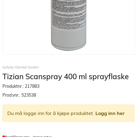
Schütz-Dental GmbH
Tizian Scanspray 400 ml sprayflaske
Produktnr.:
217883
Prod.vnr.:
523538
Du må logge inn for å kjøpe produktet.
Logg inn her
Bestillingsvare - Ingen retur