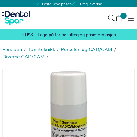
Faste, lave priser
Hurtig levering
0
HUSK
- Logg på for bestilling og prisinformasjon
Forsiden
/
Tannteknikk
/
Porselen og CAD/CAM
/
Diverse CAD/CAM
/