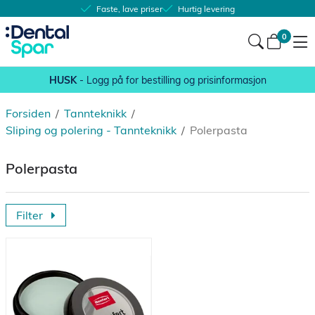
Faste, lave priser
Hurtig levering
0
HUSK
- Logg på for bestilling og prisinformasjon
Forsiden
/
Tannteknikk
/
Sliping og polering - Tannteknikk
/
Polerpasta
Polerpasta
Filter