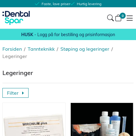
Faste, lave priser
Hurtig levering
0
HUSK
- Logg på for bestilling og prisinformasjon
Forsiden
/
Tannteknikk
/
Støping og legeringer
/
Legeringer
Legeringer
Filter