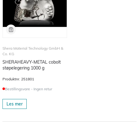
Shera Material Technology GmbH &
Co. KG
SHERAHEAVY-METAL cobolt
støpelegering 1000 g
Produktnr.
251801
Bestillingsvare - Ingen retur
Les mer