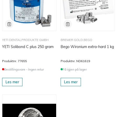
YETI DENTALPRODUKTE GMBH
BREMER GOLD.BEGO
YETI Solibond C plus 250 gram
Bego Wironium extra-hard 1 kg
Produktnr.
77655
Produktnr.
ND61619
Bestillingsvare - Ingen retur
Få igjen på lager
Les mer
Les mer