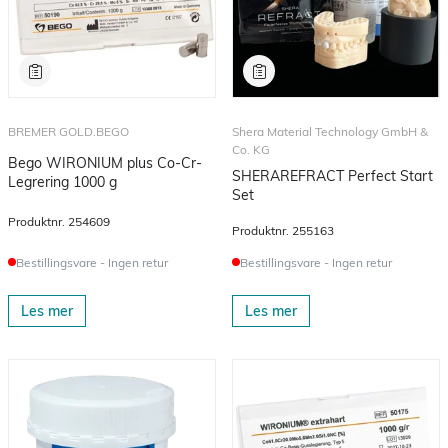
BREMER GOLD.BEGO
Shera Material Technology GmbH &
Co. KG
Bego WIRONIUM plus Co-Cr-
SHERAREFRACT Perfect Start
Legrering 1000 g
Set
Produktnr.
254609
Produktnr.
255163
Bestillingsvare - Ingen retur
Bestillingsvare - Ingen retur
Les mer
Les mer