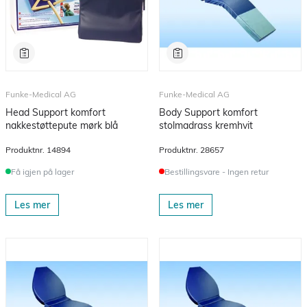
Funke-Medical AG
Funke-Medical AG
Head Support komfort
Body Support komfort
nakkestøttepute mørk blå
stolmadrass kremhvit
Produktnr.
14894
Produktnr.
28657
Få igjen på lager
Bestillingsvare - Ingen retur
Les mer
Les mer