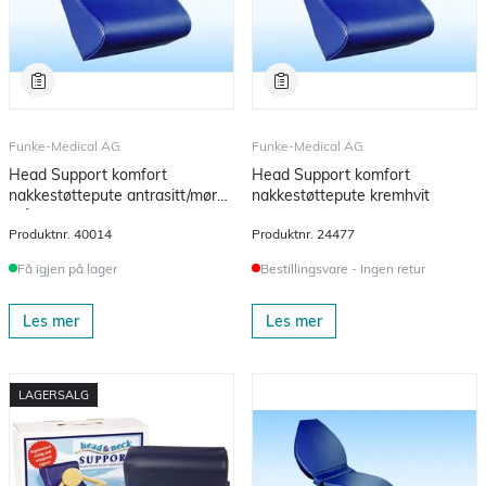
Funke-Medical AG
Funke-Medical AG
Head Support komfort
Head Support komfort
nakkestøttepute antrasitt/mørk
nakkestøttepute kremhvit
grå
Produktnr.
40014
Produktnr.
24477
Få igjen på lager
Bestillingsvare - Ingen retur
Les mer
Les mer
LAGERSALG