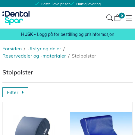
Faste, lave priser
Hurtig levering
0
HUSK
- Logg på for bestilling og prisinformasjon
Forsiden
/
Utstyr og deler
/
Reservedeler og -materialer
/
Stolpolster
Stolpolster
Filter