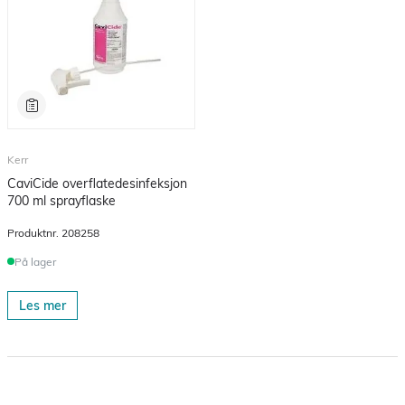
Kerr
CaviCide overflatedesinfeksjon
700 ml sprayflaske
Produktnr.
208258
På lager
Les mer