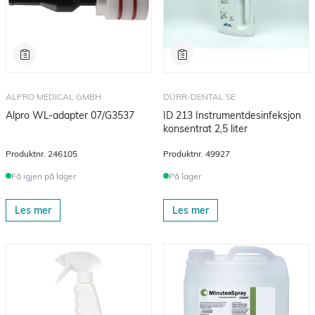
ALPRO MEDICAL GMBH
DÜRR-DENTAL SE
Alpro WL-adapter 07/G3537
ID 213 Instrumentdesinfeksjon
konsentrat 2,5 liter
Produktnr.
246105
Produktnr.
49927
Få igjen på lager
På lager
Les mer
Les mer