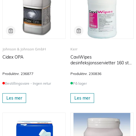
Johnson & Johnson GmbH
Kerr
Cidex OPA
CaviWipes
desinfeksjonsservietter 160 stk
x 12
Produktnr.
236877
Produktnr.
230836
Bestillingsvare - Ingen retur
På lager
Les mer
Les mer