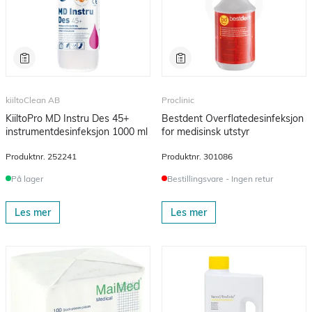
kiiltoClean AB
Proclinic
KiiltoPro MD Instru Des 45+
Bestdent Overflatedesinfeksjon
instrumentdesinfeksjon 1000 ml
for medisinsk utstyr
Produktnr.
252241
Produktnr.
301086
På lager
Bestillingsvare - Ingen retur
Les mer
Les mer