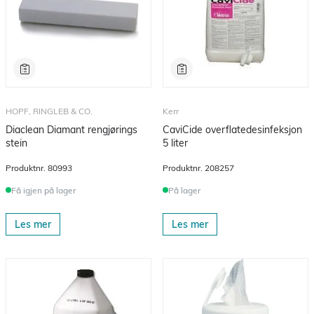
HOPF, RINGLEB & CO.
Kerr
Diaclean Diamant rengjørings
CaviCide overflatedesinfeksjon
stein
5 liter
Produktnr.
80993
Produktnr.
208257
Få igjen på lager
På lager
Les mer
Les mer