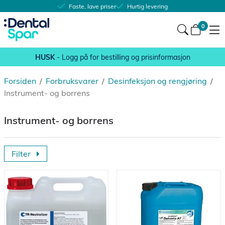
Faste, lave priser
Hurtig levering
0
HUSK
- Logg på for bestilling og prisinformasjon
Forsiden
/
Forbruksvarer
/
Desinfeksjon og rengjøring
/
Instrument- og borrens
Instrument- og borrens
Filter