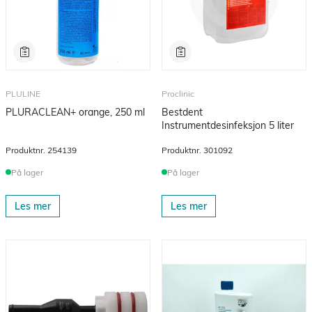
PLULINE
Proclinic
PLURACLEAN+ orange, 250 ml
Bestdent
Instrumentdesinfeksjon 5 liter
Produktnr.
254139
Produktnr.
301092
På lager
På lager
Les mer
Les mer