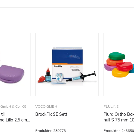
GmbH & Co. KG
VOCO GMBH
PLULINE
til
BrackFix SE Sett
Plura Ortho Box
ne Lilla 2,5 cm
hull S 75 mm 1
Produktnr.
239773
Produktnr.
243650