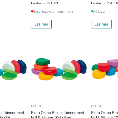
Produktnr.
221003
Produktnr.
251658
Bestillingsvare - Ingen retur
På lager
Les mer
Les mer
PLULINE
PLULINE
til skinner med
Plura Ortho Box til skinner med
Plura Ortho Box
tk Gul
hull S 75 mm 10stk Rød
hull L 85 mm 10