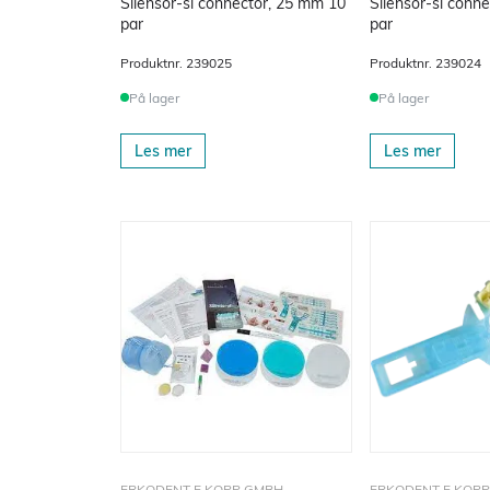
Silensor-sl connector, 25 mm 10
Silensor-sl conn
par
par
Produktnr.
239025
Produktnr.
239024
På lager
På lager
Les mer
Les mer
ERKODENT E.KOPP GMBH
ERKODENT E.KOP