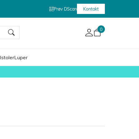
Prøv DScan
Kontakt
0
lstoler
Luper