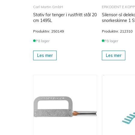
Carl Martin GmbH
ERKODENT E.KOP
Stativ for tenger i rustfritt stål 20
Silensor-sl deleko
cm 1495L
snorkeskinne 1 St
Produktnr.
250149
Produktnr.
212310
På lager
På lager
Les mer
Les mer