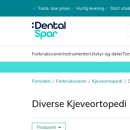
Faste, lave priser
Hurtig levering
Stort utva
Forbruksvarer
Instrumenter
Utstyr og deler
Tan
Forsiden
/
Forbruksvarer
/
Kjeveortopedi
/
Diverse Kjeveortopedi
Produsent