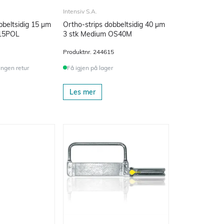
Intensiv S.A.
bbeltsidig 15 µm
Ortho-strips dobbeltsidig 40 µm
olish OS15POL
3 stk Medium OS40M
Produktnr.
244615
 Ingen retur
Få igjen på lager
Les mer