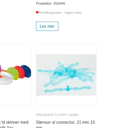
Produktnr.
252545
Bestillingsvare - Ingen retur
Les mer
ERKODENT E.KOPP GMBH
 til skinner med
Silensor-sl connector, 21 mm 10
stk Ass
par