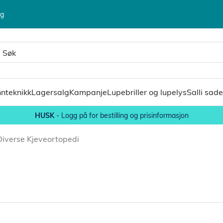
lg
nteknikk
Lagersalg
Kampanje
Lupebriller og lupelys
Salli sade
HUSK
- Logg på for bestilling og prisinformasjon
Diverse Kjeveortopedi