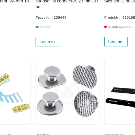
ector, 24 mm 10
Silensor-sl connector, 23 mm 10
Silensor-sl dele
par
Produktnr.
238444
Produktnr.
230198
På lager
Bestillingsvare -
Les mer
Les mer
P GMBH
Proclinic
Nichrominox