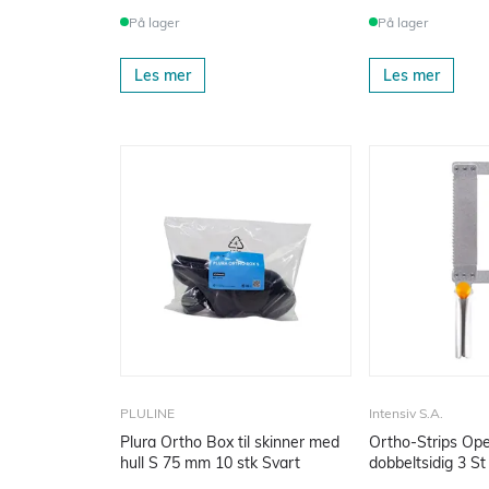
På lager
På lager
Les mer
Les mer
PLULINE
Intensiv S.A.
Plura Ortho Box til skinner med
Ortho-Strips Op
hull S 75 mm 10 stk Svart
dobbeltsidig 3 St