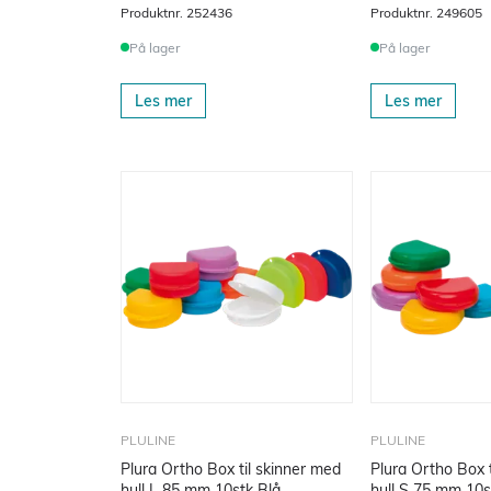
Produktnr.
252436
Produktnr.
249605
På lager
På lager
Les mer
Les mer
PLULINE
PLULINE
Plura Ortho Box til skinner med
Plura Ortho Box 
hull L 85 mm 10stk Blå
hull S 75 mm 10s