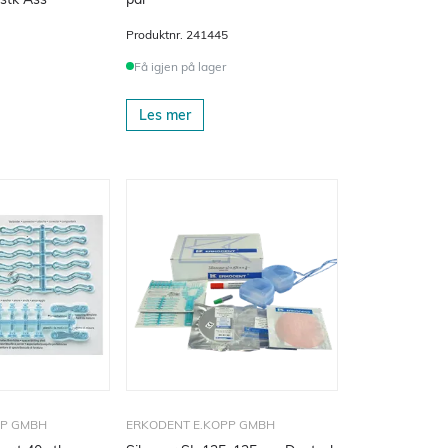
Produktnr.
241445
Få igjen på lager
Les mer
PP GMBH
ERKODENT E.KOPP GMBH