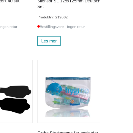
kort 40 stk.
Silensor SL 125x125mm Deutsch
Set
Produktnr.
219362
 Ingen retur
Bestillingsvare - Ingen retur
Les mer
Ortho Startmappe for pasienter