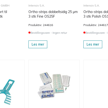
P GMBH
Intensiv S.A.
Intensiv S.A.
rt til
Ortho-strips dobbeltsidig 25 µm
Ortho-strips do
k
3 stk Fine OS25F
3 stk P
Produktnr.
244616
Produktnr.
244617
Bestillingsvare - Ingen retur
Bestillingsvare -
Les mer
Les mer