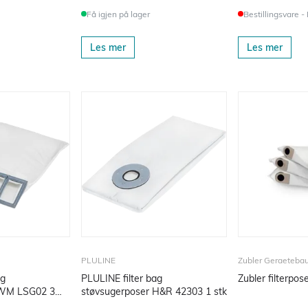
Få igjen på lager
Bestillingsvare -
Les mer
Les mer
PLULINE
Zubler Geraeteb
ag
PLULINE filter bag
Zubler filterpos
 WM LSG02 3
støvsugerposer H&R 42303 1 stk