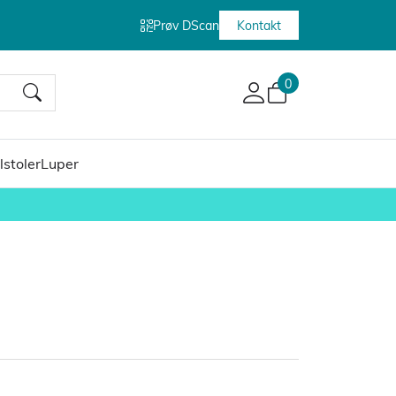
Prøv DScan
Kontakt
0
lstoler
Luper