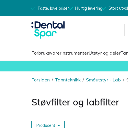
Faste, lave priser
Hurtig levering
Stort utva
Forbruksvarer
Instrumenter
Utstyr og deler
Tan
Forsiden
/
Tannteknikk
/
Småutstyr - Lab
/
Støvfilter og labfilter
Produsent