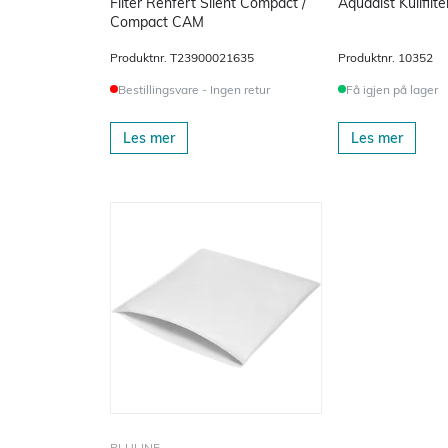
Filter Renfert Silent Compact /
Aquadist Kullfilte
Compact CAM
Produktnr.
T23900021635
Produktnr.
10352
Bestillingsvare - Ingen retur
Få igjen på lager
Les mer
Les mer
PLULINE