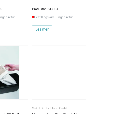
79
Produktnr.
233864
 Ingen retur
Bestillingsvare - Ingen retur
Les mer
W&H Deutschland GmbH