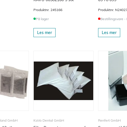
Produktnr.
245166
Produktnr.
N2402
På lager
Bestillingsvare -
Les mer
Les mer
land GmbH
KaVo Dental GmbH
Renfert GmbH