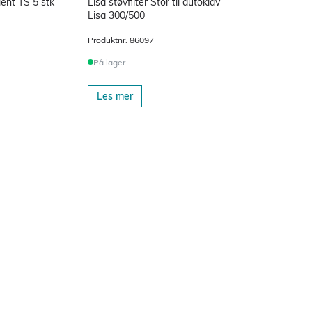
lent TS 5 stk
Lisa støvfilter Stor til autoklav
Lisa 300/500
Produktnr.
86097
På lager
Les mer