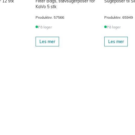
r 12 stk
Filter Bags, støvsugerposer for
Sugeposer til Si
KaVo 5 stk
Produktnr.
57566
Produktnr.
65949
På lager
På lager
Les mer
Les mer