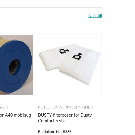
Nullstill
 GmbH
REITEL FEINWERKTECHN.GMBH
Freuding Filter for A40 mobilsug
DUSTY filterposer for Dusty
Comfort 5 stk
Produktnr.
N115336