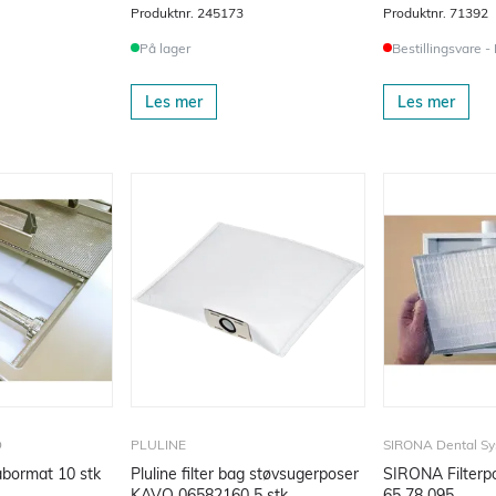
Produktnr.
245173
Produktnr.
71392
På lager
Bestillingsvare -
Les mer
Les mer
D
PLULINE
SIRONA Dental S
Labormat 10 stk
Pluline filter bag støvsugerposer
SIRONA Filterpo
KAVO 06582160 5 stk
65 78 095