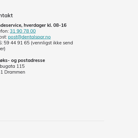
ntakt
deservice, hverdager kl. 08-16
efon:
31 90 78 00
ost:
post@dentalspar.no
: 59 44 91 65 (vennligst ikke send
er)
øks- og postadresse
lbugata 115
41 Drammen