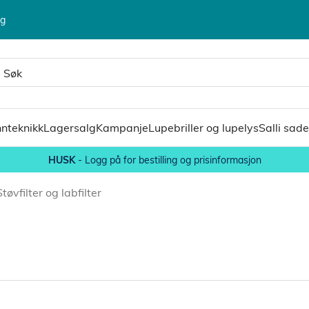
lg
nteknikk
Lagersalg
Kampanje
Lupebriller og lupelys
Salli sade
HUSK
- Logg på for bestilling og prisinformasjon
Støvfilter og labfilter