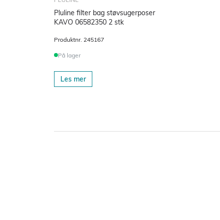
Pluline filter bag støvsugerposer
KAVO 06582350 2 stk
Produktnr.
245167
På lager
Les mer