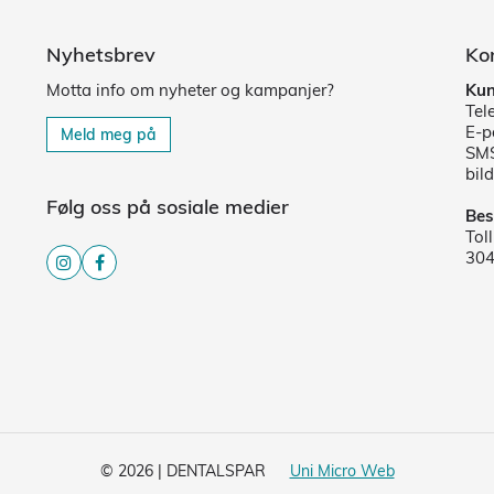
Nyhetsbrev
Ko
Motta info om nyheter og kampanjer?
Kun
Tel
E-p
Meld meg på
SMS
bild
Følg oss på sosiale medier
Bes
Tol
30
© 2026 | DENTALSPAR
Uni Micro Web