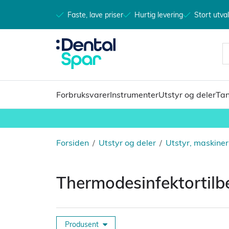
Faste, lave priser
Hurtig levering
Stort utva
Forbruksvarer
Instrumenter
Utstyr og deler
Tan
Forsiden
/
Utstyr og deler
/
Utstyr, maskiner,
Thermodesinfektortilb
Produsent