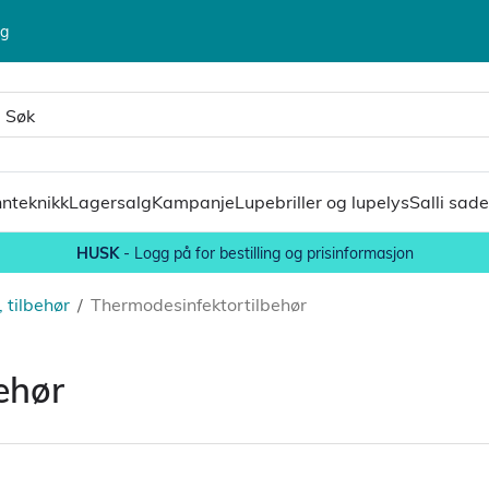
lg
nteknikk
Lagersalg
Kampanje
Lupebriller og lupelys
Salli sade
HUSK
- Logg på for bestilling og prisinformasjon
 tilbehør
/
Thermodesinfektortilbehør
ehør