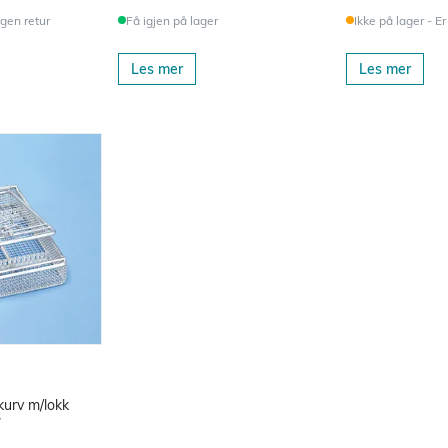
ngen retur
Få igjen på lager
Ikke på lager - Er
Les mer
Les mer
kurv m/lokk
7