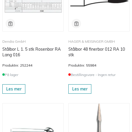
Dendia GmbH
HAGER & MEISINGER GMBH
Stålbor L 1. 5 stk Rosenbor RA
Stålbor 48 finerbor 012 RA 10
Lang 016
stk
Produktnr.
252244
Produktnr.
55984
På lager
Bestillingsvare - Ingen retur
Les mer
Les mer