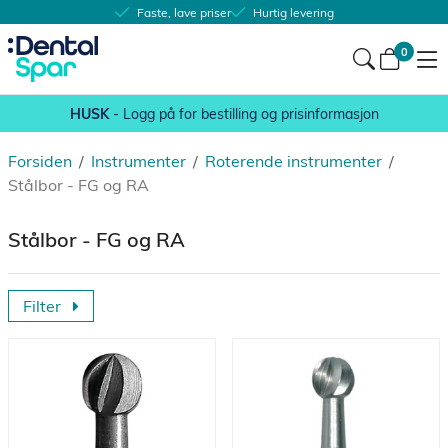
Faste, lave priser
Hurtig levering
0
HUSK
- Logg på for bestilling og prisinformasjon
Forsiden
/
Instrumenter
/
Roterende instrumenter
/
Stålbor - FG og RA
Stålbor - FG og RA
Filter