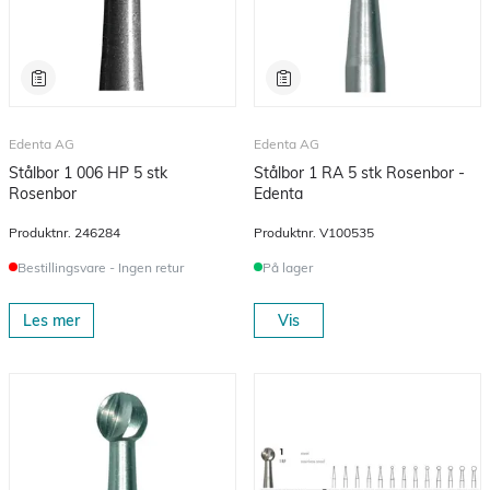
Edenta AG
Edenta AG
Stålbor 1 006 HP 5 stk
Stålbor 1 RA 5 stk Rosenbor -
Rosenbor
Edenta
Produktnr.
246284
Produktnr.
V100535
Bestillingsvare - Ingen retur
På lager
Les mer
Vis