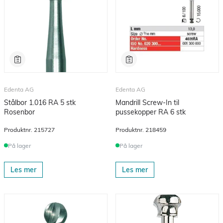
Edenta AG
Edenta AG
Stålbor 1.016 RA 5 stk
Mandrill Screw-In til
Rosenbor
pussekopper RA 6 stk
Produktnr.
215727
Produktnr.
218459
På lager
På lager
Les mer
Les mer