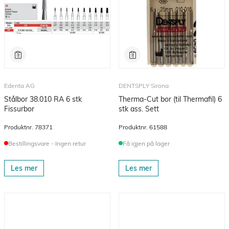
Edenta AG
DENTSPLY Sirona
Stålbor 38.010 RA 6 stk
Therma-Cut bor (til Thermafil) 6
Fissurbor
stk ass. Sett
Produktnr.
78371
Produktnr.
61588
Bestillingsvare - Ingen retur
Få igjen på lager
Les mer
Les mer