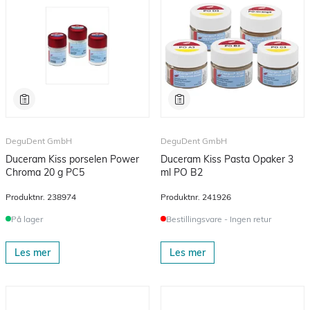
DeguDent GmbH
DeguDent GmbH
Duceram Kiss porselen Power
Duceram Kiss Pasta Opaker 3
Chroma 20 g PC5
ml PO B2
Produktnr.
238974
Produktnr.
241926
På lager
Bestillingsvare - Ingen retur
Les mer
Les mer