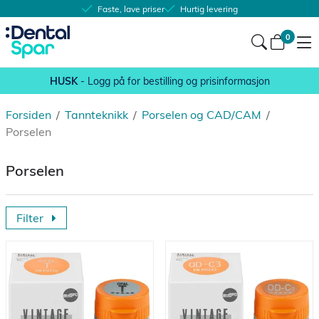
Faste, lave priser
Hurtig levering
0
HUSK
- Logg på for bestilling og prisinformasjon
Forsiden
/
Tannteknikk
/
Porselen og CAD/CAM
/
Porselen
Porselen
Filter