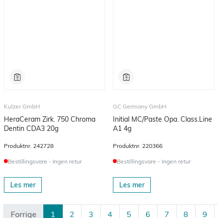
Kulzer GmbH
GC Germany GmbH
HeraCeram Zirk. 750 Chroma
Initial MC/Paste Opa. Class.Line
Dentin CDA3 20g
A1 4g
Produktnr.
242728
Produktnr.
220366
Bestillingsvare - Ingen retur
Bestillingsvare - Ingen retur
Les mer
Les mer
Forrige
1
2
3
4
5
6
7
8
9