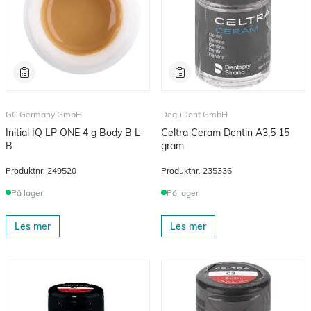
GC Germany GmbH
DeguDent GmbH
Initial IQ LP ONE 4 g Body B L-
Celtra Ceram Dentin A3,5 15
B
gram
Produktnr.
249520
Produktnr.
235336
På lager
På lager
Les mer
Les mer