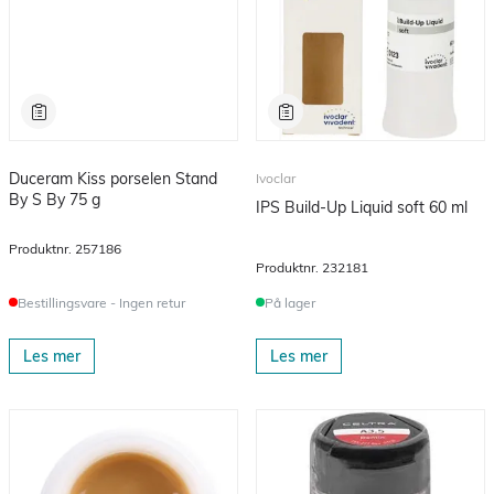
Duceram Kiss porselen Stand
Ivoclar
By S By 75 g
IPS Build-Up Liquid soft 60 ml
Produktnr.
257186
Produktnr.
232181
Bestillingsvare - Ingen retur
På lager
Les mer
Les mer