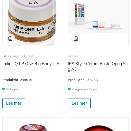
GC Germany GmbH
Ivoclar
Initial IQ LP ONE 4 g Body L-A
IPS Style Ceram Paste Opaq 5
g A3
Produktnr.
249519
Produktnr.
246236
På lager
Få igjen på lager
Les mer
Les mer