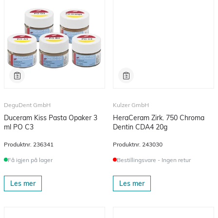
DeguDent GmbH
Kulzer GmbH
Duceram Kiss Pasta Opaker 3
HeraCeram Zirk. 750 Chroma
ml PO C3
Dentin CDA4 20g
Produktnr.
236341
Produktnr.
243030
Få igjen på lager
Bestillingsvare - Ingen retur
Les mer
Les mer