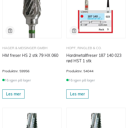
HAGER & MEISINGER GMBH
HOPF, RINGLEB & CO.
HM freser HS 2 stk 79 HX 060
Hardmetallfreser 187 140 023
rød HST 1 stk
Produktnr.
59956
Produktnr.
54044
Få igjen på lager
Få igjen på lager
Les mer
Les mer