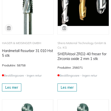
HAGER & MEISINGER GMBH
Shera Material Technology GmbH &
Co. KG
Hardmetall fissurbor 31 010 Hst
SHERAtool ZRD2-40 freser for
5 stk
Zirconia oxide 2 mm 1 stk
Produktnr.
58758
Produktnr.
256071
Bestillingsvare - Ingen retur
Bestillingsvare - Ingen retur
Les mer
Les mer