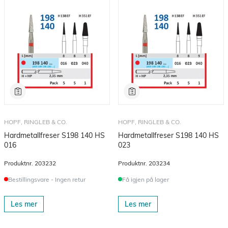
HOPF, RINGLEB & CO.
HOPF, RINGLEB & CO.
Hardmetallfreser S198 140 HS
Hardmetallfreser S198 140 HS
016
023
Produktnr.
203232
Produktnr.
203234
Bestillingsvare - Ingen retur
Få igjen på lager
Les mer
Les mer