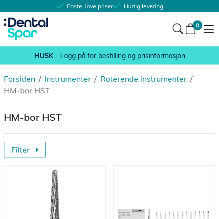
Faste, lave priser
Hurtig levering
0
HUSK
- Logg på for bestilling og prisinformasjon
Forsiden
/
Instrumenter
/
Roterende instrumenter
/
HM-bor HST
HM-bor HST
Filter