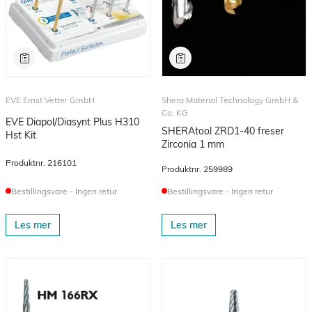
EVE Ernst Vetter GmbH
Shera Material Technology GmbH &
Co. KG
EVE Diapol/Diasynt Plus H310
SHERAtool ZRD1-40 freser
Hst Kit
Zirconia 1 mm
Produktnr.
216101
Produktnr.
259989
Bestillingsvare - Ingen retur
Bestillingsvare - Ingen retur
Les mer
Les mer