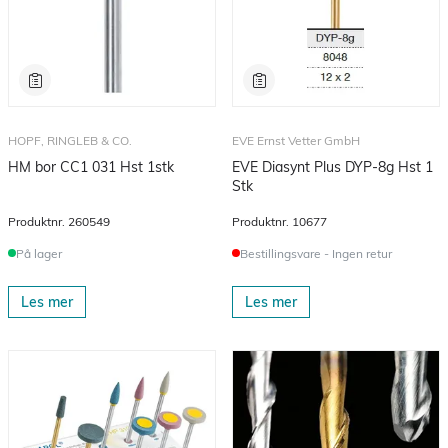
HOPF, RINGLEB & CO.
EVE Ernst Vetter GmbH
HM bor CC1 031 Hst 1stk
EVE Diasynt Plus DYP-8g Hst 1
Stk
Produktnr.
260549
Produktnr.
10677
På lager
Bestillingsvare - Ingen retur
Les mer
Les mer