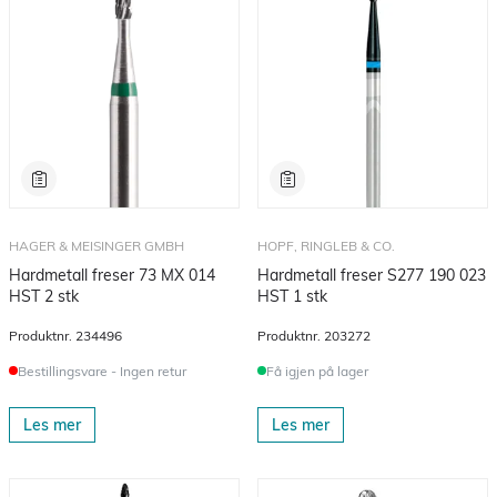
HAGER & MEISINGER GMBH
HOPF, RINGLEB & CO.
Hardmetall freser 73 MX 014
Hardmetall freser S277 190 023
HST 2 stk
HST 1 stk
Produktnr.
234496
Produktnr.
203272
Bestillingsvare - Ingen retur
Få igjen på lager
Les mer
Les mer