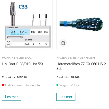
HOPF, RINGLEB & CO.
HAGER & MEISINGER GMBH
HM Borr C 33/010 Hst 5St
Hardmetallfres 77 GX 060 HS 2
Stk
Produktnr.
205028
Produktnr.
59968
Bestillingsvare - Ingen retur
Få igjen på lager
Les mer
Les mer