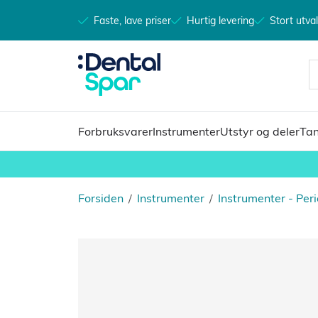
Faste, lave priser
Hurtig levering
Stort utva
Forbruksvarer
Instrumenter
Utstyr og deler
Tan
Forsiden
/
Instrumenter
/
Instrumenter - Peri