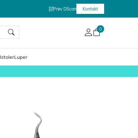
Prøv DScan
Kontakt
0
lstoler
Luper