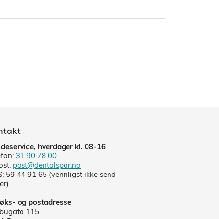
ntakt
deservice, hverdager kl. 08-16
efon:
31 90 78 00
ost:
post@dentalspar.no
: 59 44 91 65 (vennligst ikke send
er)
øks- og postadresse
lbugata 115