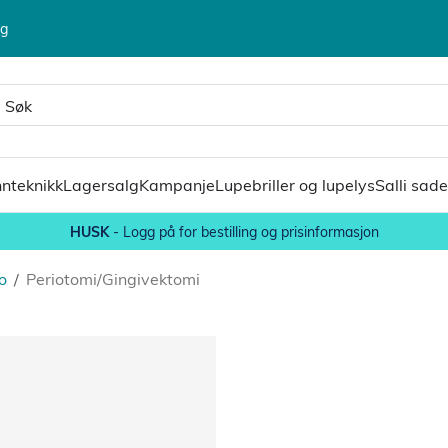
lg
nteknikk
Lagersalg
Kampanje
Lupebriller og lupelys
Salli sade
HUSK
- Logg på for bestilling og prisinformasjon
o
/
Periotomi/Gingivektomi