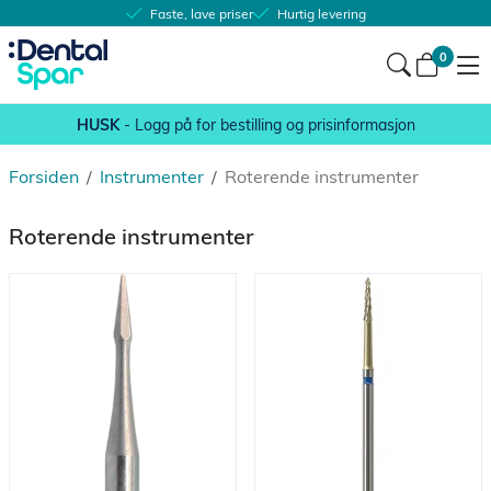
Faste, lave priser
Hurtig levering
0
HUSK
- Logg på for bestilling og prisinformasjon
Forsiden
/
Instrumenter
/
Roterende instrumenter
Roterende instrumenter