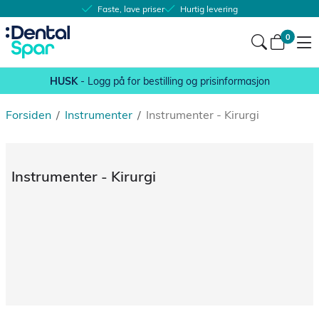
Faste, lave priser
Hurtig levering
0
HUSK
- Logg på for bestilling og prisinformasjon
Forsiden
/
Instrumenter
/
Instrumenter - Kirurgi
Instrumenter - Kirurgi