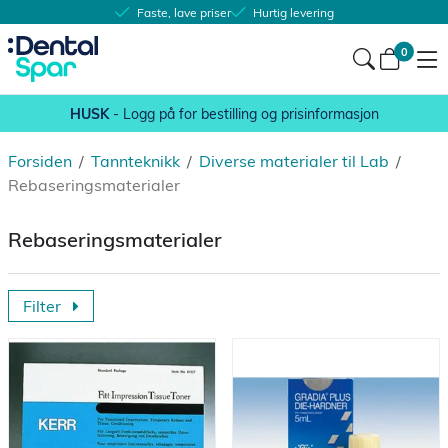
Faste, lave priser
Hurtig levering
0
HUSK
- Logg på for bestilling og prisinformasjon
Forsiden
/
Tannteknikk
/
Diverse materialer til Lab
/
Rebaseringsmaterialer
Rebaseringsmaterialer
Filter