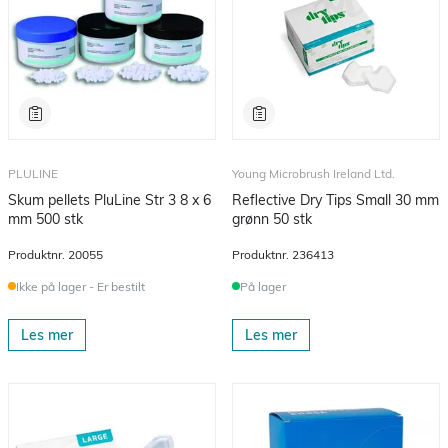
PLULINE
Young Microbrush Ireland Ltd.
Skum pellets PluLine Str 3 8 x 6
Reflective Dry Tips Small 30 mm
mm 500 stk
grønn 50 stk
Produktnr.
20055
Produktnr.
236413
Ikke på lager - Er bestilt
På lager
Les mer
Les mer