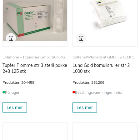
Lohmann + Rauscher GmbH&Co.KG
Coltene/Whaledent GMBH.& CO.KG
Tupfer Plomme str 3 steril pakke
Luna Gold bomullsruller str 2
2+3 125 stk
1000 stk
Produktnr.
204458
Produktnr.
251206
På lager
Bestillingsvare - Ingen retur
Les mer
Les mer