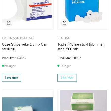
HARTMANN PAUL AG
PLULINE
Gaze Strips veke 1 cm x 5 m
Tupfer Pluline str. 4 (plomme),
steril rull
steril 500 stk
Produktnr.
42875
Produktnr.
20097
På lager
På lager
Les mer
Les mer