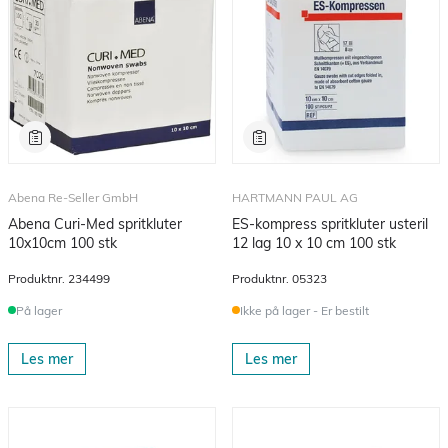
Abena Re-Seller GmbH
HARTMANN PAUL AG
Abena Curi-Med spritkluter
ES-kompress spritkluter usteril
10x10cm 100 stk
12 lag 10 x 10 cm 100 stk
Produktnr.
234499
Produktnr.
05323
På lager
Ikke på lager - Er bestilt
Les mer
Les mer