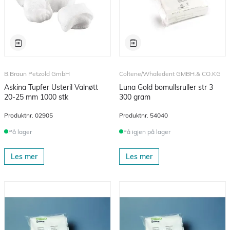
B.Braun Petzold GmbH
Coltene/Whaledent GMBH.& CO.KG
Askina Tupfer Usteril Valnøtt
Luna Gold bomullsruller str 3
20-25 mm 1000 stk
300 gram
Produktnr.
02905
Produktnr.
54040
På lager
Få igjen på lager
Les mer
Les mer