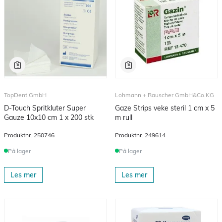
TopDent GmbH
Lohmann + Rauscher GmbH&Co.KG
D-Touch Spritkluter Super
Gaze Strips veke steril 1 cm x 5
Gauze 10x10 cm 1 x 200 stk
m rull
Produktnr.
250746
Produktnr.
249614
På lager
På lager
Les mer
Les mer