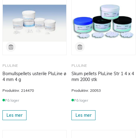
PLULINE
PLULINE
Bomullspellets usterile PluLine ø
Skum pellets PluLine Str 1 4 x 4
4 mm 4 g
mm 2000 stk
Produktnr.
214470
Produktnr.
20053
På lager
På lager
Les mer
Les mer