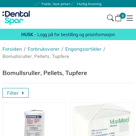
Faste, lave priser
Hurtig levering
0
HUSK
- Logg på for bestilling og prisinformasjon
Forsiden
/
Forbruksvarer
/
Engangsartikler
/
Bomullsruller, Pellets, Tupfere
Bomullsruller, Pellets, Tupfere
Filter