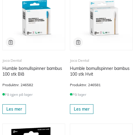
Joca Dental
Joca Dental
Humble bomullspinner bambus
Humble bomullspinner bambus
100 stk Blå
100 stk Hvit
Produktnr.
246582
Produktnr.
246581
Få igjen på lager
På lager
Les mer
Les mer