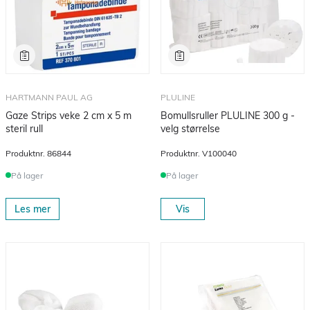
HARTMANN PAUL AG
PLULINE
Gaze Strips veke 2 cm x 5 m
Bomullsruller PLULINE 300 g -
steril rull
velg størrelse
Produktnr.
86844
Produktnr.
V100040
På lager
På lager
Les mer
Vis