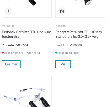
Perioptix
Perioptix
Perioptix Perivista TTL lupe 4,0x
Perioptix Perivista TTL HDMax
forstørrelse
Standard 2,5x-3,0x,3,5x velg
Produktnr.
V800504
Produktnr.
V800508
Bestillingsvare - Ingen retur
Få igjen på lager
Les mer
Vis