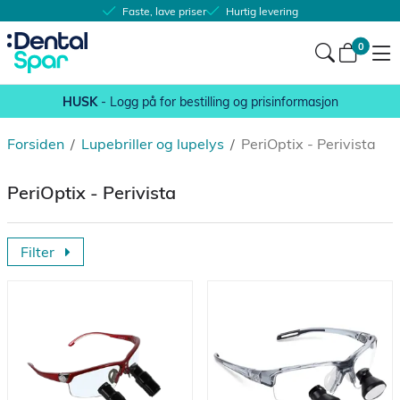
Faste, lave priser
Hurtig levering
0
HUSK
- Logg på for bestilling og prisinformasjon
Forsiden
/
Lupebriller og lupelys
/
PeriOptix - Perivista
PeriOptix - Perivista
Filter