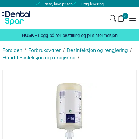
Faste, lave priser
Hurtig levering
0
HUSK
- Logg på for bestilling og prisinformasjon
Forsiden
/
Forbruksvarer
/
Desinfeksjon og rengjøring
/
Hånddesinfeksjon og rengjøring
/