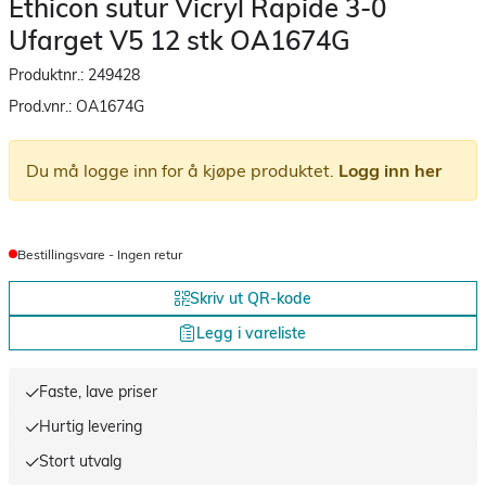
Ethicon sutur Vicryl Rapide 3-0
Ufarget V5 12 stk OA1674G
Produktnr.:
249428
Prod.vnr.:
OA1674G
Du må logge inn for å kjøpe produktet.
Logg inn her
Bestillingsvare - Ingen retur
Skriv ut QR-kode
Legg i vareliste
Faste, lave priser
Hurtig levering
Stort utvalg