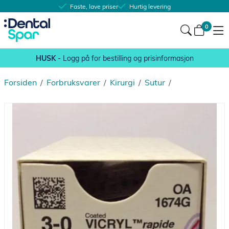
Faste, lave priser
Hurtig levering
0
HUSK
- Logg på for bestilling og prisinformasjon
Forsiden
/
Forbruksvarer
/
Kirurgi
/
Sutur
/