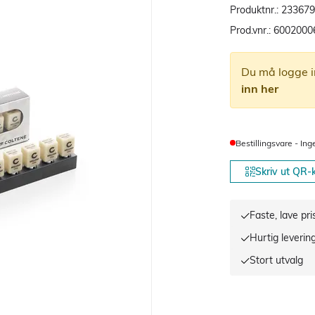
Produktnr.:
233679
Prod.vnr.:
6002000
Du må logge i
inn her
Bestillingsvare - Ing
Skriv ut QR-
Faste, lave pri
Hurtig leverin
Stort utvalg