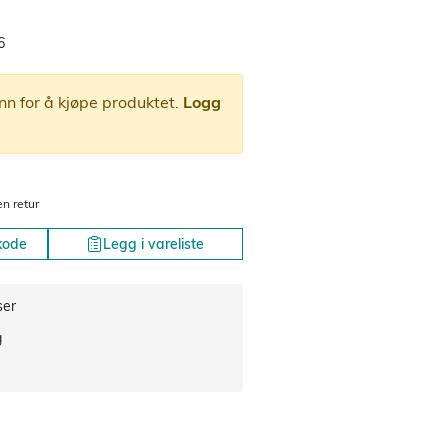
6
nn for å kjøpe produktet.
Logg
en retur
kode
Legg i vareliste
ser
g