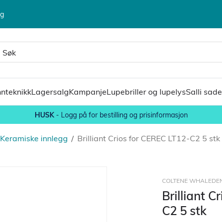
lg
nteknikk
Lagersalg
Kampanje
Lupebriller og lupelys
Salli sade
HUSK
- Logg på for bestilling og prisinformasjon
Keramiske innlegg
/
Brilliant Crios for CEREC LT12-C2 5 stk
COLTENE WHALEDE
Brilliant C
C2 5 stk