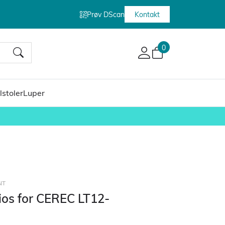
Prøv DScan
Kontakt
0
lstoler
Luper
NT
rios for CEREC LT12-