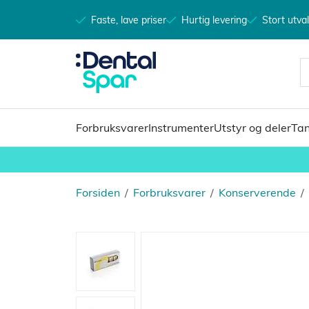
Faste, lave priser
Hurtig levering
Stort utva
Forbruksvarer
Instrumenter
Utstyr og deler
Tan
Forsiden
/
Forbruksvarer
/
Konserverende
/