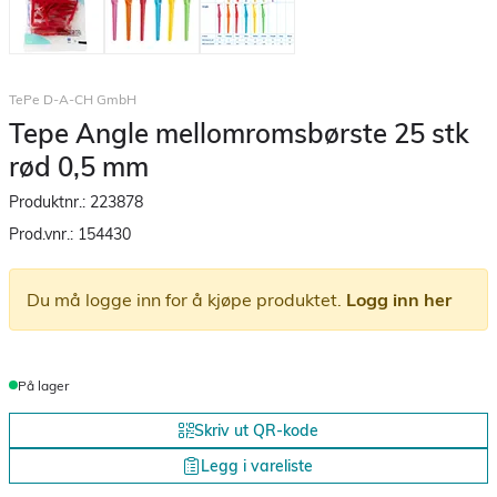
TePe D-A-CH GmbH
Tepe Angle mellomromsbørste 25 stk
rød 0,5 mm
Produktnr.:
223878
Prod.vnr.:
154430
Du må logge inn for å kjøpe produktet.
Logg inn her
På lager
Skriv ut QR-kode
Legg i vareliste