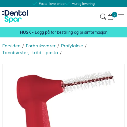
Faste, lave priser
Hurtig levering
0
HUSK
- Logg på for bestilling og prisinformasjon
Forsiden
/
Forbruksvarer
/
Profylakse
/
Tannbørster, -tråd, -pasta
/