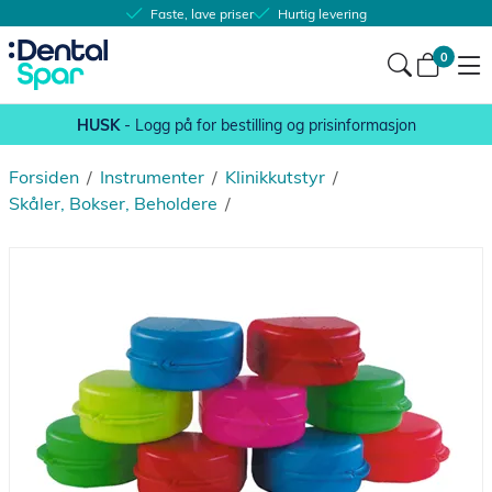
Faste, lave priser
Hurtig levering
0
HUSK
- Logg på for bestilling og prisinformasjon
Forsiden
/
Instrumenter
/
Klinikkutstyr
/
Skåler, Bokser, Beholdere
/