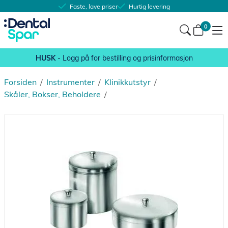
Faste, lave priser
Hurtig levering
0
HUSK
- Logg på for bestilling og prisinformasjon
Forsiden
/
Instrumenter
/
Klinikkutstyr
/
Skåler, Bokser, Beholdere
/