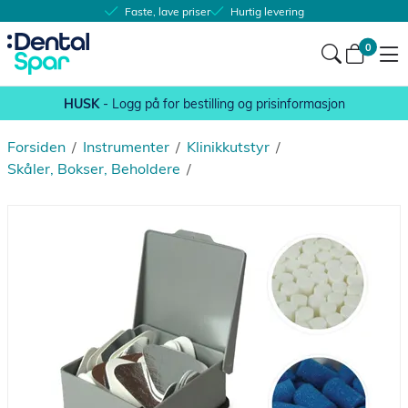
Faste, lave priser
Hurtig levering
0
HUSK
- Logg på for bestilling og prisinformasjon
Forsiden
/
Instrumenter
/
Klinikkutstyr
/
Skåler, Bokser, Beholdere
/