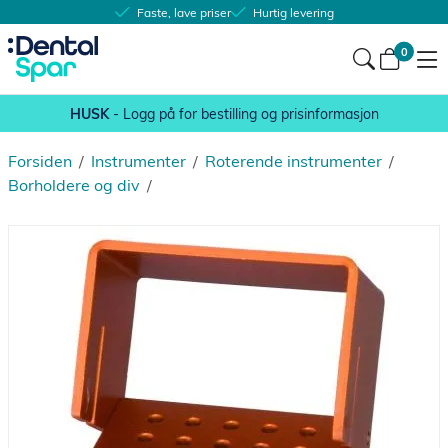
Faste, lave priser
Hurtig levering
0
HUSK
- Logg på for bestilling og prisinformasjon
Forsiden
/
Instrumenter
/
Roterende instrumenter
/
Borholdere og div
/