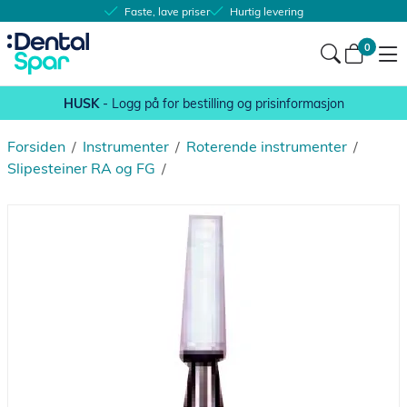
Faste, lave priser
Hurtig levering
0
HUSK
- Logg på for bestilling og prisinformasjon
Forsiden
/
Instrumenter
/
Roterende instrumenter
/
Slipesteiner RA og FG
/