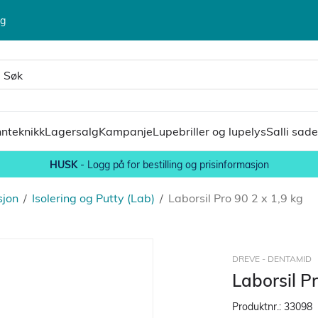
lg
nteknikk
Lagersalg
Kampanje
Lupebriller og lupelys
Salli sade
HUSK
- Logg på for bestilling og prisinformasjon
sjon
/
Isolering og Putty (Lab)
/
Laborsil Pro 90 2 x 1,9 kg
DREVE - DENTAMID
Laborsil Pr
Produktnr.:
33098