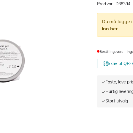
Prod.vnr.:
D38394
Du må logge i
inn her
Bestillingsvare - Ing
Skriv ut QR-
Faste, lave pri
Hurtig leverin
Stort utvalg