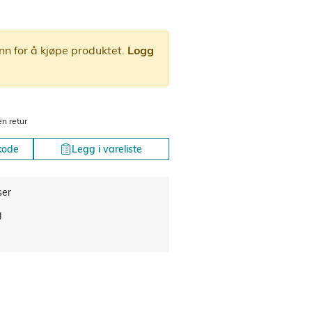
nn for å kjøpe produktet.
Logg
en retur
kode
Legg i vareliste
ser
g