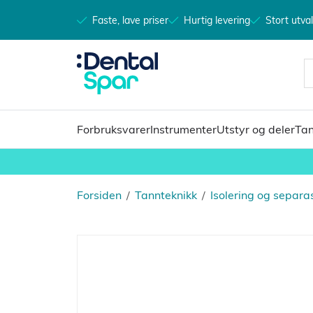
Faste, lave priser
Hurtig levering
Stort utva
Forbruksvarer
Instrumenter
Utstyr og deler
Tan
Forsiden
/
Tannteknikk
/
Isolering og separa