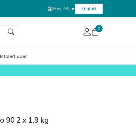
Prøv DScan
Kontakt
0
lstoler
Luper
o 90 2 x 1,9 kg